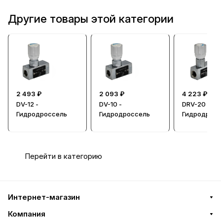
Другие товары этой категории
2 493 ₽
2 093 ₽
4 223 ₽
DV-12 -
DV-10 -
DRV-20 -
Гидродроссель
Гидродроссель
Гидродросс
обратным
клапаном
Перейти в категорию
Интернет-магазин
Компания