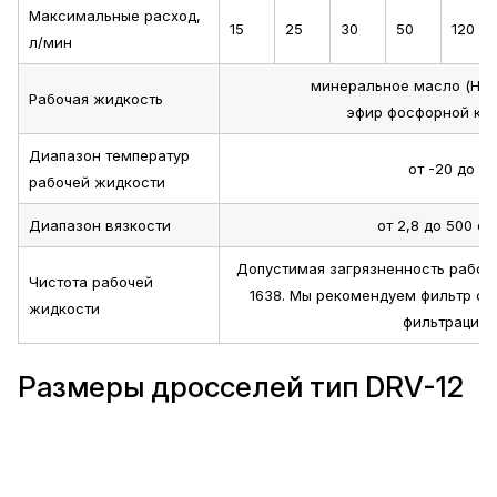
Максимальные расход,
15
25
30
50
120
л/мин
минеральное масло (HL, H
Рабочая жидкость
эфир фосфорной кис
Диапазон температур
от -20 до +
рабочей жидкости
Диапазон вязкости
от 2,8 до 500 сС
Допустимая загрязненность рабоч
Чистота рабочей
1638. Мы рекомендуем фильтр с
жидкости
фильтрации β
Размеры дросселей тип DRV-12