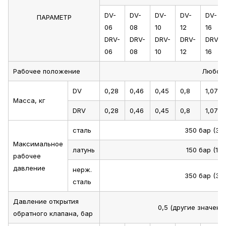
DV-
DV-
DV-
DV-
DV-
ПАРАМЕТР
06
08
10
12
16
DRV-
DRV-
DRV-
DRV-
DRV-
06
08
10
12
16
Рабочее положение
Любое
DV
0,28
0,46
0,45
0,8
1,07
Масса, кг
DRV
0,28
0,46
0,45
0,8
1,07
сталь
350 бар (35
Максимальное
латунь
150 бар (15
рабочее
давление
нерж.
350 бар (35
сталь
Давление открытия
0,5 (другие значения
обратного клапана, бар