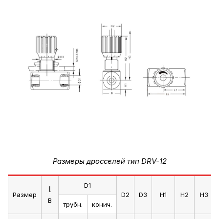
Размеры дросселей тип DRV-12
D1
⌊
Размер
D2
D3
H1
H2
H3
B
трубн.
конич.