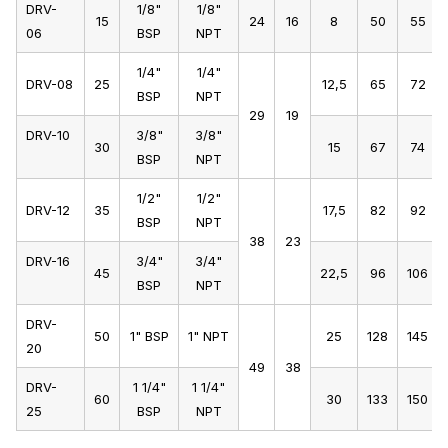
DRV-
1/8"
1/8"
15
24
16
8
50
55
06
BSP
NPT
1/4"
1/4"
DRV-08
25
12,5
65
72
BSP
NPT
29
19
DRV-10
3/8"
3/8"
30
15
67
74
BSP
NPT
1/2"
1/2"
DRV-12
35
17,5
82
92
BSP
NPT
38
23
DRV-16
3/4"
3/4"
45
22,5
96
106
BSP
NPT
DRV-
50
1" BSP
1" NPT
25
128
145
20
49
38
DRV-
1 1/4"
1 1/4"
60
30
133
150
25
BSP
NPT