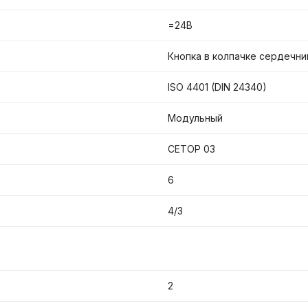
=24В
Кнопка в колпачке сердечни
ISO 4401 (DIN 24340)
Модульный
CETOP 03
6
4/3
2