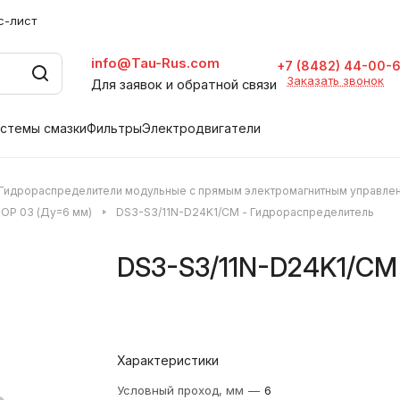
с-лист
info@Tau-Rus.com
+7 (8482) 44-00-
Заказать звонок
Для заявок и обратной связи
стемы смазки
Фильтры
Электродвигатели
Гидрораспределители модульные с прямым электромагнитным управле
OP 03 (Ду=6 мм)
DS3-S3/11N-D24K1/CM - Гидрораспределитель
DS3-S3/11N-D24K1/CM
Характеристики
Условный проход, мм
—
6