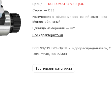
Бренд
—
DUPLOMATIC MS S.p.a.
Серия
—
DS3
Количество стабильных состояний золотника
Моностабильный
Единица измерения
—
шт
Все характеристики
DS3-S3/11N-D24K1/CM - Гидрораспределитель, Э
Элм. =24В, 100 л/мин
Все товары категории