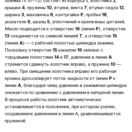
зажима ПГ57-72) состоит из корпуса
1
, золотника
2
,
крышки
4
, пружины
10
, втулки, винта
7
, втулки-седла
12
,
шарика
3
, маховичка
8
, контргайки
Р
, пробки
18
,
указателя
6
, шкалы
5
, уплотнений и крепежных деталей.
Масло подводится к отверстию
16
(линия
Р
), отверстие
13
соединяется со сливной линией
Т
, а отверстие
15
(линия
А
) — с рабочей полостью цилиндра зажима.
Поскольку отверстие
15
каналом
19
связано с
торцовыми полостями
14
и
17
, давление в линии
А
стремится сдвинуть золотник вправо, а пружина
10
—
влево. При смещении золотника вправо его рабочая
кромка дросселирует поток жидкости от линии
Р
к
линии
А
, благодаря чему давление в зажимном цилиндре
снижается по сравнению с давлением в напорной линии.
В процессе работы золотник автоматически
устанавливается в положение, при котором усилие,
создаваемое давлением в линии А, уравновешивается
пружиной.