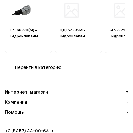
П*Г66-3*(М) -
ПДГ54-35М -
БГ52-22 -
Гидроклапаны
Гидроклапан
Гидроклапа
давления с
давления
давления
обратным
клапаном
(стыковой
монтаж)
Перейти в категорию
Интернет-магазин
Компания
Помощь
+7 (8482) 44-00-64