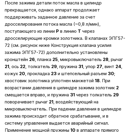
После зажима детали поток масла в цилиндр
прекращается, однако аппарат продолжает
поддерживать заданное давление за счет
дросселирования потока масла (~0,8 л/мин),
поступающего из линии
Р
в линию
Т
через
дросселирующие кромки золотника. В клапанах ЭПГ57-
72 (см. рисунок ниже Конструкция клапана усилия
зажима ЭПГ57-72) дополнительно установлены
кронштейн
26
, планка
25
, микровыключатель
28
, рычаг
21
, ось
22
, толкатель
29
, пружина
31
, упор
27
, винт
24
,
кожух
20
, прокладка
23
и штепсельный разъем
30
;
хвостовик золотника уплотнен манжетой
18
. При
возрастании давления в цилиндре зажима золотник
2
смещается вправо, и пружина
31
через толкатель
29
поворачивает рычаг
21
, воздействующий на
микровыключатель. При падении давления в цилиндре
зажима происходит обратное срабатывание, и в
систему управления выдается аварийный сигнал.
Применение мощной пружины
10
в аппарате прямого