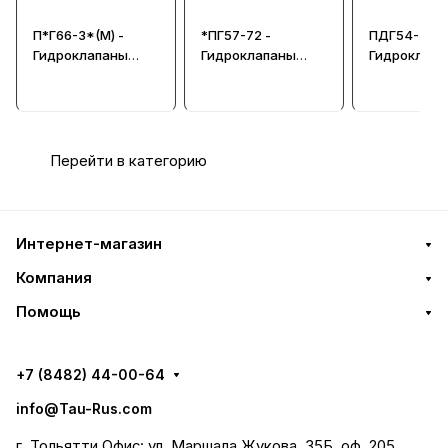
П*Г66-3*(М) -
*ПГ57-72 -
ПДГ54-35М 
Гидроклапаны
Гидроклапаны
Гидроклапа
давления с
усилия зажима
давления
обратным
клапаном
(стыковой
монтаж)
Перейти в категорию
Интернет-магазин
Компания
Помощь
+7 (8482) 44-00-64
info@Tau-Rus.com
г. Тольятти Офис: ул. Маршала Жукова, 35Б, оф. 205