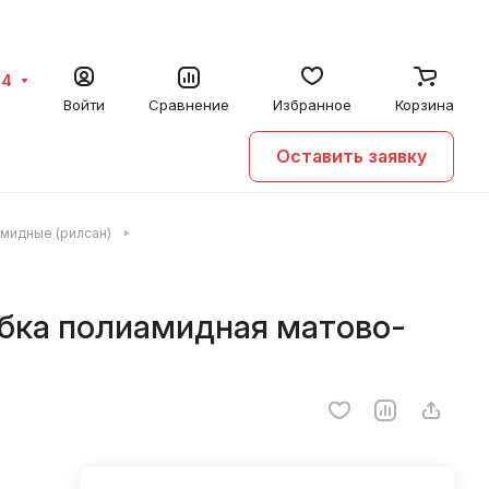
64
Войти
Сравнение
Избранное
Корзина
Оставить заявку
амидные (рилсан)
убка полиамидная матово-