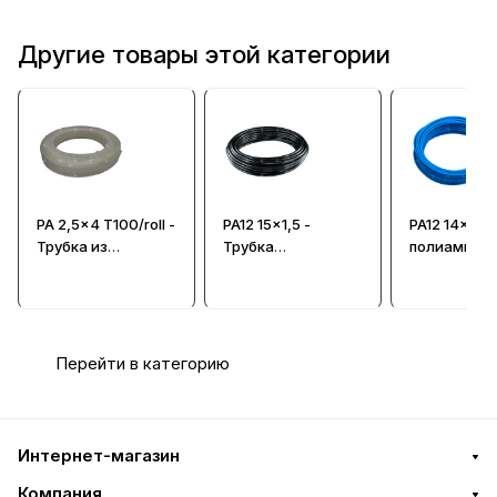
Другие товары этой категории
PA 2,5x4 T100/roll -
PA12 15x1,5 -
PA12 14x11 -
Трубка из
Трубка
полиамидн
полиамида
полиамидная
голубая
(пластиковый
черная
шланг)
Перейти в категорию
Интернет-магазин
Компания