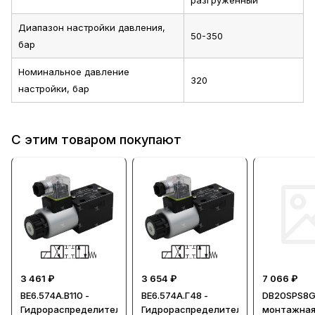
разгруженный
Диапазон настройки давления,
50-350
бар
Номинальное давление
320
настройки, бар
С этим товаром покупают
3 461 ₽
3 654 ₽
7 066 ₽
ВЕ6.574А.В110 -
ВЕ6.574А.Г48 -
DB20SPS8G
Гидрораспределитель,
Гидрораспределитель,
монтажная