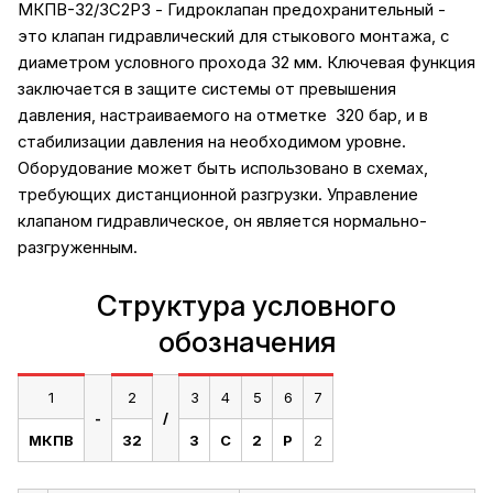
МКПВ-32/3С2Р3 - Гидроклапан предохранительный -
это клапан гидравлический для стыкового монтажа, с
диаметром условного прохода 32 мм. Ключевая функция
заключается в защите системы от превышения
давления, настраиваемого на отметке 320 бар, и в
стабилизации давления на необходимом уровне.
Оборудование может быть использовано в схемах,
требующих дистанционной разгрузки. Управление
клапаном гидравлическое, он является нормально-
разгруженным.
Структура условного
обозначения
1
2
3
4
5
6
7
-
/
МКПВ
32
3
С
2
Р
2