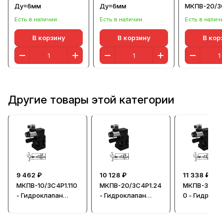
Ду=6мм
Ду=6мм
МКПВ-20/3
вбок, G1"
Есть в наличии
Есть в наличии
Есть в налич
В корзину
В корзину
В кор
Другие товары этой категории
9 462 ₽
10 128 ₽
11 338 ₽
МКПВ-10/3С4Р1.110
МКПВ-20/3С4Р1.24
МКПВ-32/3С
- Гидроклапан
- Гидроклапан
0 - Гидрокл
предохранительн
предохранительн
предохрани
ый
ый
ый