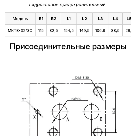
Гидроклапан предохранительный
Модель
B1
B2
L1
L2
L3
L4
L5
МКПВ-32/3С
115
82,5
154,5
149,5
106,9
88,9
28,1
Присоединительные размеры