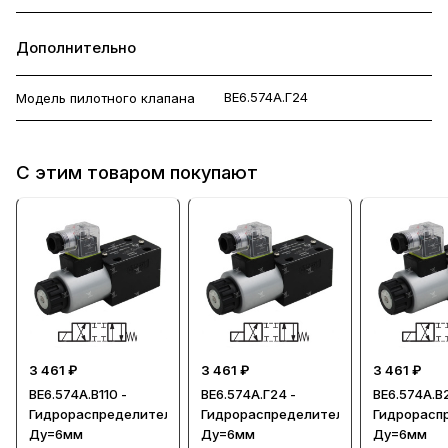
Дополнительно
ВЕ6.574А.Г24
Модель пилотного клапана
С этим товаром покупают
3 461 ₽
3 461 ₽
3 461 ₽
ВЕ6.574А.В110 -
ВЕ6.574А.Г24 -
ВЕ6.574А.В
Гидрораспределитель,
Гидрораспределитель,
Гидрорасп
Ду=6мм
Ду=6мм
Ду=6мм