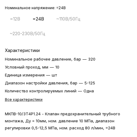
Номинальное напряжение:
=24В
=12В
=24В
~110В/50Гц
~220-230В/50Гц
Характеристики
Номинальное рабочее давление, бар
—
320
Условный проход, мм
—
10
Единица измерения
—
шт
Диапазон настройки давления, бар
—
5-125
Количество контролируемых линий
—
Одна
Все характеристики
МКПВ-10/3Т4Р1.24 - Клапан предохранительный трубного
монтажа, Ду = 10мм, ном. давление 10 МПа, диапазон
регулировки 0,5-12,5 МПа, ном. расход 80 л/мин, =24В