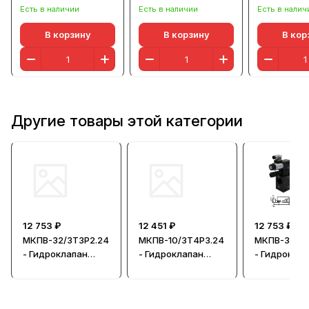
Есть в наличии
Есть в наличии
Есть в налич
В корзину
В корзину
В кор
Другие товары этой категории
12 753 ₽
12 451 ₽
12 753 ₽
МКПВ-32/3Т3Р2.24
МКПВ-10/3Т4Р3.24
МКПВ-32/3Т
- Гидроклапан
- Гидроклапан
- Гидрокла
предохранительн
предохранительн
предохрани
ый
ый
ый