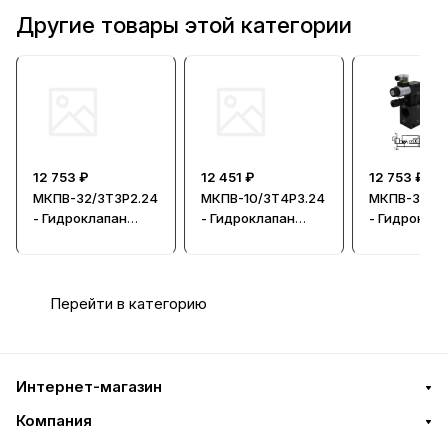
Другие товары этой категории
12 753 ₽
12 451 ₽
12 753 ₽
МКПВ-32/3Т3Р2.24
МКПВ-10/3Т4Р3.24
МКПВ-32/3Т
- Гидроклапан
- Гидроклапан
- Гидрокла
предохранительн
предохранительн
предохрани
ый
ый
ый
Перейти в категорию
Интернет-магазин
Компания