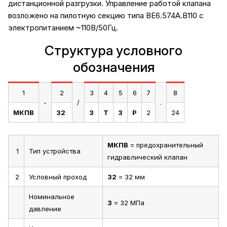
дистанционной разгрузки. Управление работой клапана
возложено на пилотную секцию типа ВЕ6.574А.В110 с
электропитанием ~110В/50Гц.
Структура условного
обозначения
1
2
3
4
5
6
7
8
-
/
.
МКПВ
32
3
Т
3
Р
2
24
МКПВ
= предохранительный
1
Тип устройства
гидравлический клапан
2
Условный проход
32
= 32 мм
Номинальное
3
= 32 МПа
давление