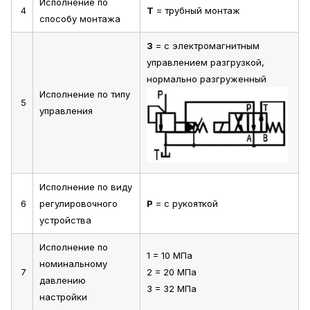
Исполнение по
4
Т
= трубный монтаж
способу монтажа
3
= с электромагнитным
управлением разгрузкой,
нормально разгруженный
Исполнение по типу
5
управления
Исполнение по виду
6
регулировочного
Р
= с рукояткой
устройства
Исполнение по
1 = 10 МПа
номинальному
7
2 = 20 МПа
давлению
3 = 32 МПа
настройки