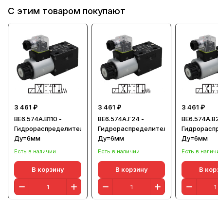
С этим товаром покупают
3 461 ₽
3 461 ₽
3 461 ₽
ВЕ6.574А.В110 -
ВЕ6.574А.Г24 -
ВЕ6.574А.В
Гидрораспределитель,
Гидрораспределитель,
Гидрорасп
Ду=6мм
Ду=6мм
Ду=6мм
Есть в наличии
Есть в наличии
Есть в налич
В корзину
В корзину
В кор