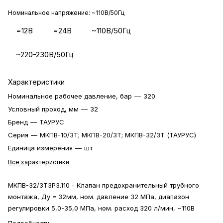
Номинальное напряжение:
~110В/50Гц
=12В
=24В
~110В/50Гц
~220-230В/50Гц
Характеристики
Номинальное рабочее давление, бар
—
320
Условный проход, мм
—
32
Бренд
—
ТАУРУС
Серия
—
МКПВ-10/3Т; МКПВ-20/3Т; МКПВ-32/3Т (ТАУРУС)
Единица измерения
—
шт
Все характеристики
МКПВ-32/3Т3Р3.110 - Клапан предохранительный трубного
монтажа, Ду = 32мм, ном. давление 32 МПа, диапазон
регулировки 5,0-35,0 МПа, ном. расход 320 л/мин, ~110В