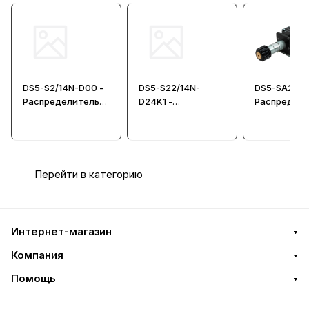
DS5-S2/14N-D00 -
DS5-S22/14N-
DS5-SA2/12
Распределитель
D24K1 -
Распредел
гидравлический
Распределитель
гидравличе
CETOP 05
гидравлический
CETOP 05
CETOP 05
Перейти в категорию
Интернет-магазин
Компания
Помощь