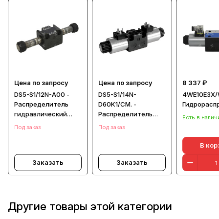
Цена по запросу
Цена по запросу
8 337 ₽
DS5-S1/12N-A00 -
DS5-S1/14N-
4WE10E3X/
Распределитель
D60K1/CM. -
Гидрорасп
гидравлический
Распределитель
Есть в налич
CETOP 05
гидравлический
Под заказ
Под заказ
В кор
Заказать
Заказать
Другие товары этой категории