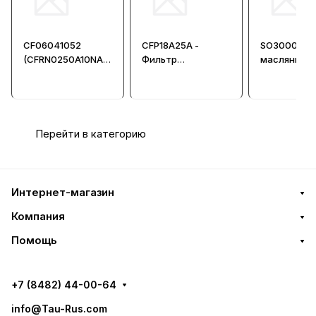
CF06041052
CFP18A25A -
SO3000 - Ф
(CFRN0250A10NA) -
Фильтр
масляный
Фильтр
гидравлический
гидравлический
Перейти в категорию
Интернет-магазин
Компания
Помощь
+7 (8482) 44-00-64
info@Tau-Rus.com