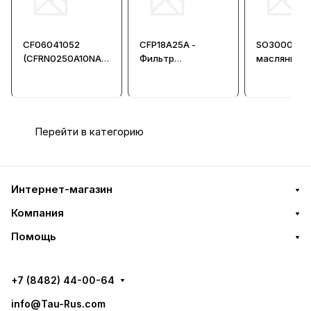
CF06041052
CFP18A25A -
SO3000 - Ф
(CFRN0250A10NA) -
Фильтр
масляный
Фильтр
гидравлический
гидравлический
Перейти в категорию
Интернет-магазин
Компания
Помощь
+7 (8482) 44-00-64
info@Tau-Rus.com