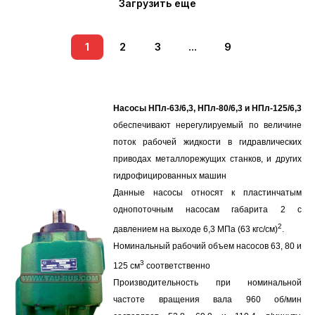
Загрузить еще
1
2
3
...
9
Насосы НПл-63/6,3, НПл-80/6,3 и НПл-125/6,3
обеспечивают нерегулируемый по величине
поток рабочей жидкости в гидравлических
приводах металлорежущих станков, и других
гидрофицированных машин
Данные насосы относят к пластинчатым
однопоточным насосам габарита 2 с
2
давлением на выходе 6,3 МПа (63 кгс/см)
.
Номинальный рабочий объем насосов 63, 80 и
3
125 см
соответственно
Производительность при номинальной
частоте вращения вала 960 об/мин