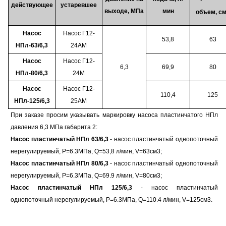
действующее
устаревшее
выходе, МПа
мин
объем, с
Насос
Насос Г12-
53,8
63
НПл-63/6,3
24АМ
Насос
Насос Г12-
6,3
69,9
80
НПл-80/6,3
24М
Насос
Насос Г12-
110,4
125
НПл-125/6,3
25АМ
При заказе просим указывать маркировку насоса пластинчатого НПл
давления 6,3 МПа габарита 2:
Насос пластинчатый НПл 63/6,3
- насос пластинчатый однопоточный
нерегулируемый, P=6.3МПа, Q=53,8 л/мин, V=63см3;
Насос пластинчатый НПл 80/6,3
- насос пластинчатый однопоточный
нерегулируемый, P=6.3МПа, Q=69.9 л/мин, V=80см3;
Насос пластинчатый НПл 125/6,3
- насос пластинчатый
однопоточный нерегулируемый, P=6.3МПа, Q=110.4 л/мин, V=125см3.