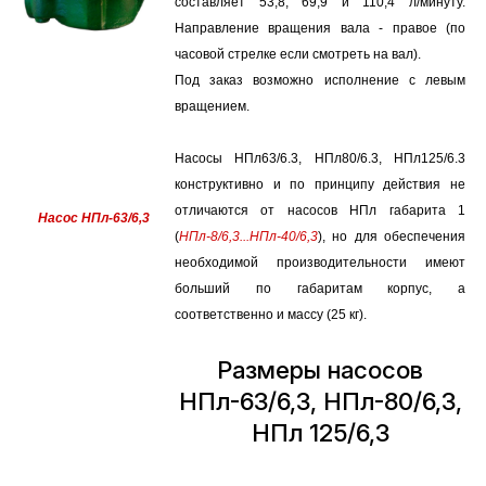
составляет 53,8, 69,9 и 110,4 л/минуту.
Направление вращения вала - правое (по
часовой стрелке если смотреть на вал).
Под заказ возможно исполнение с левым
вращением.
Насосы НПл63/6.3, НПл80/6.3, НПл125/6.3
конструктивно и по принципу действия не
отличаются от насосов НПл габарита 1
Насос НПл-63/6,3
(
НПл-8/6,3...НПл-40/6,3
), но для обеспечения
необходимой производительности имеют
больший по габаритам корпус, а
соответственно и массу (25 кг).
Размеры насосов
НПл-63/6,3, НПл-80/6,3,
НПл 125/6,3