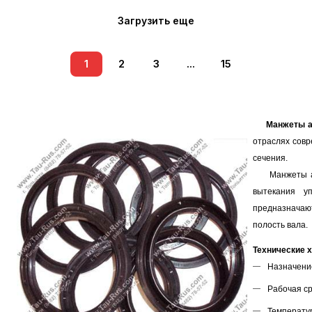
Загрузить еще
1
2
3
...
15
Манжеты а
отраслях совр
сечения.
Манжеты арм
вытекания у
предназначаю
полость вала.
Технические х
Назначени
Рабочая ср
Температур