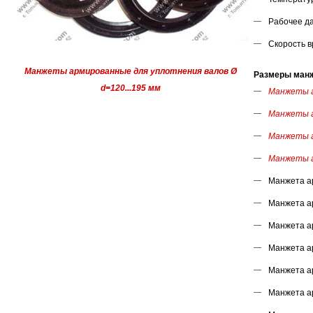
Рабочее да
Скорость в
Манжеты армированные для уплотнения валов Ø
Размеры манже
d=120...195 мм
Манжеты а
Манжеты а
Манжеты а
Манжеты а
Манжета а
Манжета а
Манжета а
Манжета а
Манжета а
Манжета а