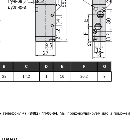
B
C
D
E
F
G
28
14.2
1
16
20.2
3
по телефону
+7 (8482) 44-00-64.
Мы проконсультируем вас и поможем
 цену