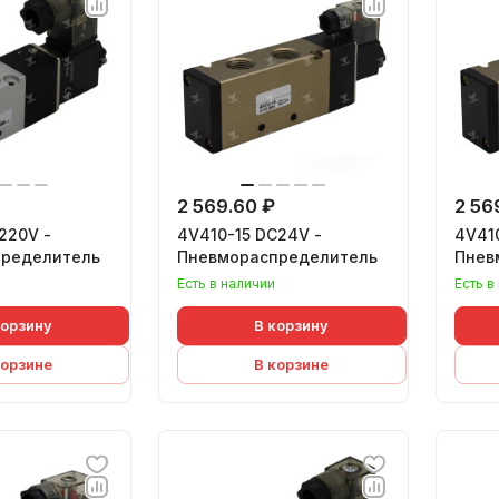
2 569.60 ₽
2 56
220V -
4V410-15 DC24V -
4V410
ределитель
Пневмораспределитель
Пнев
Есть в наличии
Есть в
корзину
В корзину
корзине
В корзине