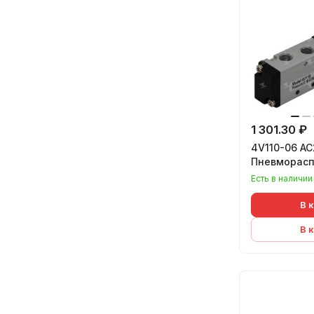
1 301.30 ₽
4V110-06 AC
Пневморасп
Есть в наличии
В 
В 