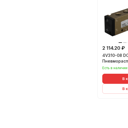
2 114.20 ₽
4V310-08 D
Пневморасп
Есть в наличии
В 
В 