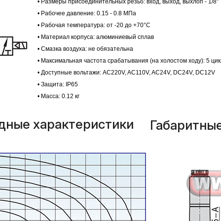
• Размеры присоединительных резьб: вход, выход, выхлоп - 1/8"
• Рабочее давление: 0.15 - 0.8 МПа
• Рабочая температура: от -20 до +70°C
• Материал корпуса: алюминиевый сплав
• Смазка воздуха: не обязательна
• Максимальная частота срабатывания (на холостом ходу): 5 цикл
• Доступные вольтажи: AC220V, AC110V, AC24V, DC24V, DC12V
• Защита: IP65
• Масса: 0.12 кг
дные характеристики
Габаритны