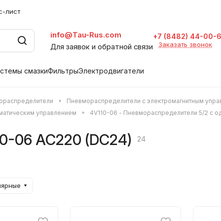
с-лист
info@Tau-Rus.com
+7 (8482) 44-00-
Заказать звонок
Для заявок и обратной связи
стемы смазки
Фильтры
Электродвигатели
ораспределители
Пневмораспределители с электромагнитным упр
вматическим управлением
4V110-06 - Пневмораспределители 5/2 с о
0-06 AC220 (DC24)
24
лярные