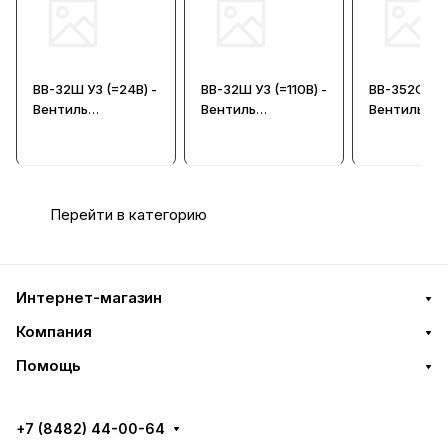
ВВ-32Ш У3 (=24В) -
ВВ-32Ш У3 (=110В) -
ВВ-352С (=5
Вентиль
Вентиль
Вентиль
электропневматич
электропневматич
электропне
еский
еский
еский
Перейти в категорию
Интернет-магазин
Компания
Помощь
+7 (8482) 44-00-64