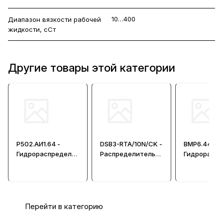
10…400
Диапазон вязкости рабочей
жидкости, сСт
Другие товары этой категории
Р502.АИ1.64 -
DSB3-RTA/10N/CK -
ВМР6.44 -
Гидрораспредели
Распределитель
Гидрорасп
тель
гидравлический
тель
Перейти в категорию