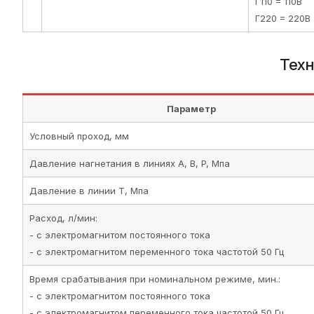
Г110 = 110В
Г220 = 220В
Техн
Параметр
Условный проход, мм
Давление нагнетания в линиях A, B, P, Мпа
Давление в линии T, Мпа
Расход, л/мин:
- с электромагнитом постоянного тока
- с электромагнитом переменного тока частотой 50 Гц
Время срабатывания при номинальном режиме, мин.:
- с электромагнитом постоянного тока
- с электромагнитом переменного тока частотой 50 Гц