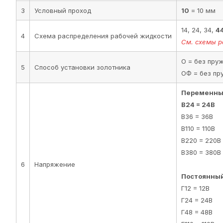
3
Условный проход
10
= 10 мм
14, 24, 34,
4
4
Схема распределения рабочей жидкости
См. схемы р
О = без пру
5
Способ установки золотника
ОФ = без пр
Переменный
В24 = 24В
В36 = 36В
В110 = 110В
В220 = 220В
В380 = 380В
6
Напряжение
Постоянный
Г12 = 12В
Г24 = 24В
Г48 = 48В