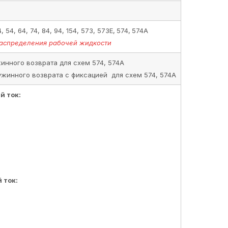
4
, 54, 64, 74, 84, 94, 154, 573, 573Е,
574,
574А
аспределения рабочей жидкости
жинного возврата для схем 574, 574А
ужинного возврата с фиксацией для схем 574, 574А
 ток:
 ток: