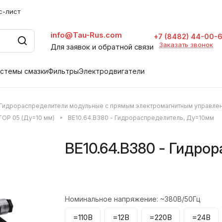
с-лист
info@Tau-Rus.com
+7 (8482) 44-00-
Заказать звонок
Для заявок и обратной связи
стемы смазки
Фильтры
Электродвигатели
Гидрораспределители модульные с прямым электромагнитным управле
TOP 05 (Ду=10 мм)
ВЕ10.64.В380 - Гидрораспределитель, Ду=10мм
ВЕ10.64.В380 - Гидро
Номинальное напряжение:
~380В/50Гц
=110В
=12В
=220В
=24В