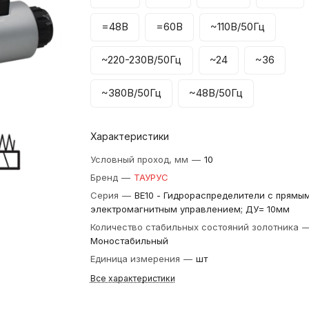
=48В
=60В
~110В/50Гц
~220-230В/50Гц
~24
~36
~380В/50Гц
~48В/50Гц
Характеристики
Условный проход, мм
—
10
Бренд
—
ТАУРУС
Серия
—
ВЕ10 - Гидрораспределители с прямы
электромагнитным управлением; ДУ= 10мм
Количество стабильных состояний золотника
Моностабильный
Единица измерения
—
шт
Все характеристики