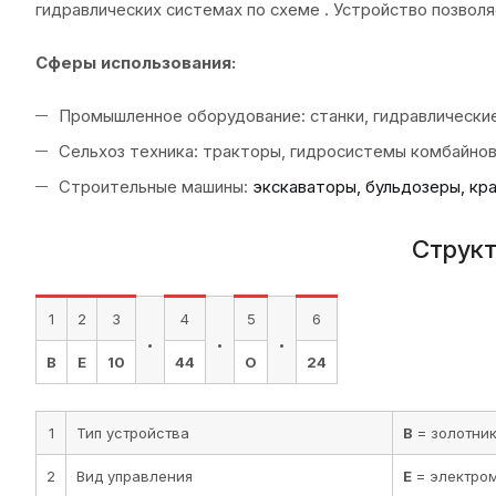
гидравлических системах по схеме . Устройство позволя
Сферы использования
:
Промышленное оборудование: станки, гидравлические
Сельхоз техника: тракторы, гидросистемы комбайнов
Строительные машины:
экскаваторы, бульдозеры, кр
Структ
1
2
3
4
5
6
.
.
.
В
Е
10
44
О
24
1
Тип устройства
В
= золотни
2
Вид управления
Е
= электро