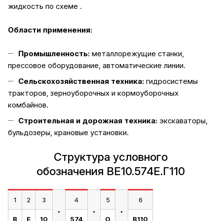
жидкость по схеме .
Области применения:
Промышленность:
металлорежущие станки,
прессовое оборудование, автоматические линии.
Сельскохозяйственная техника:
гидросистемы
тракторов, зерноуборочных и кормоуборочных
комбайнов.
Строительная и дорожная техника:
экскаваторы,
бульдозеры, крановые установки.
Структура условного
обозначения ВЕ10.574Е.Г110
1
2
3
4
5
6
.
.
.
В
Е
10
574
О
В110