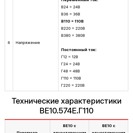
В24 = 24В
В36 = 36В
В110 = 110В
В220 = 220В
В380 = 380В
6
Напряжение
Постоянный ток:
Г12 = 12В
Г24 = 24В
Г48 = 48В
Г110 = 110В
Г220 = 220В
Технические характеристики
ВЕ10.574Е.Г110
ВЕ10 с
ВЕ10 с
Параметр
двухсторонним
односторонним