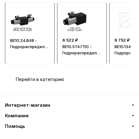
6 522 ₽
6 752 ₽
ВЕ10.24.В48 -
Гидрораспредели
ВЕ10.574.Г110 -
ВЕ10.134-А.Г
тель, Ду=10мм
Гидрораспредели
Гидрорасп
тель, Ду=10мм
тель, Ду=1
Перейти в категорию
Интернет-магазин
Компания
Помощь