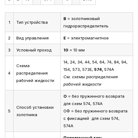
В
= золотниковый
1
Тип устройства
гидрораспределитель
2
Вид управления
Е
= электромагнитное
3
Условный проход
10
= 10 мм
14, 24, 34, 44, 54, 64, 74, 84, 94,
Схема
154, 573, 573Е,
574,
574А
4
распределения
См. схемы распределения
рабочей жидкости
рабочей жидкости
О
= без пружинного возврата
для схем 574, 574А
Способ установки
5
ОФ = без пружинного возврата
золотника
с фиксацией для схем 574,
574А
Переменный ток: