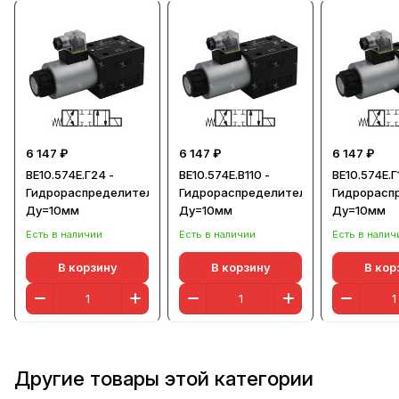
6 147 ₽
6 147 ₽
6 147 ₽
ВЕ10.574Е.Г24 -
ВЕ10.574Е.В110 -
ВЕ10.574Е.Г
Гидрораспределитель,
Гидрораспределитель,
Гидрорасп
Ду=10мм
Ду=10мм
Ду=10мм
Есть в наличии
Есть в наличии
Есть в налич
В корзину
В корзину
В кор
Другие товары этой категории