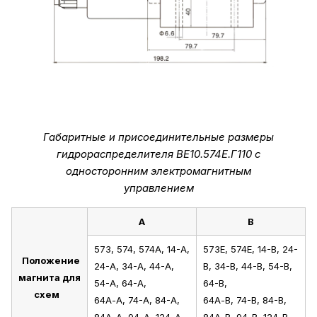
Габаритные и присоединительные размеры
гидрораспределителя ВЕ10.574Е.Г110 с
односторонним электромагнитным
управлением
А
В
573, 574, 574А, 14-А,
573Е, 574Е, 14-В, 24-
Положение
24-А, 34-А, 44-А,
В, 34-В, 44-В, 54-В,
магнита для
54-А, 64-А,
64-В,
схем
64А-А, 74-А, 84-А,
64А-В, 74-В, 84-В,
84А-А, 94-А, 124-А,
84А-В, 94-В, 124-В,