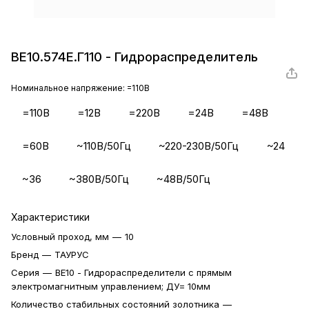
ВЕ10.574Е.Г110 - Гидрораспределитель
Номинальное напряжение:
=110В
=110В
=12В
=220В
=24В
=48В
=60В
~110В/50Гц
~220-230В/50Гц
~24
~36
~380В/50Гц
~48В/50Гц
Характеристики
Условный проход, мм
—
10
Бренд
—
ТАУРУС
Серия
—
ВЕ10 - Гидрораспределители с прямым
электромагнитным управлением; ДУ= 10мм
Количество стабильных состояний золотника
—