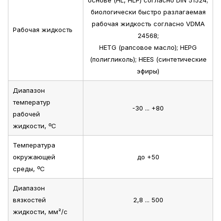
основе (HL, HLP) согласно DIN 51524;
биологически быстро разлагаемая
рабочая жидкость согласно VDMA
Рабочая жидкость
24568;
HETG (рапсовое масло); HEPG
(полигликоль); HEES (синтетические
эфиры)
Диапазон
температур
-30 ... +80
рабочей
жидкости, ºС
Температура
окружающей
до +50
среды, ºС
Диапазон
вязкостей
2,8 ... 500
жидкости, мм²/с