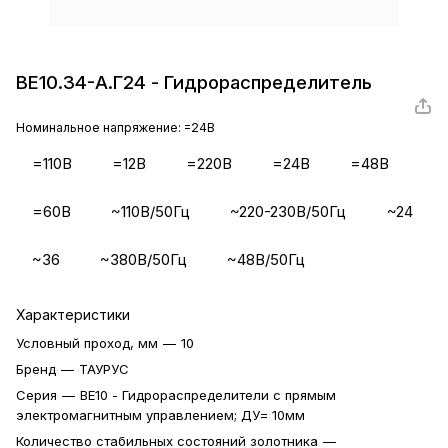
ВЕ10.34-А.Г24 - Гидрораспределитель
Номинальное напряжение:
=24В
=110В
=12В
=220В
=24В
=48В
=60В
~110В/50Гц
~220-230В/50Гц
~24
~36
~380В/50Гц
~48В/50Гц
Характеристики
Условный проход, мм
—
10
Бренд
—
ТАУРУС
Серия
—
ВЕ10 - Гидрораспределители с прямым
электромагнитным управлением; ДУ= 10мм
Количество стабильных состояний золотника
—