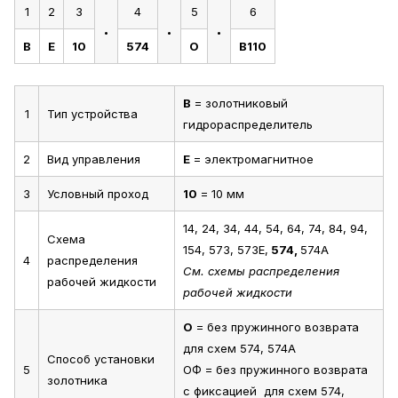
1
2
3
4
5
6
.
.
.
В
Е
10
574
О
В110
В
= золотниковый
1
Тип устройства
гидрораспределитель
2
Вид управления
Е
= электромагнитное
3
Условный проход
10
= 10 мм
14, 24, 34, 44, 54, 64, 74, 84, 94,
Схема
154, 573, 573Е,
574,
574А
4
распределения
См. схемы распределения
рабочей жидкости
рабочей жидкости
О
= без пружинного возврата
для схем 574, 574А
Способ установки
5
ОФ = без пружинного возврата
золотника
с фиксацией для схем 574,