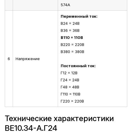
574А
Переменный ток:
В24 = 24В
В36 = 36В
В110 = 110В
В220 = 220В
В380 = 380В
6
Напряжение
Постоянный ток:
Г12 = 12В
Г24 = 24В
Г48 = 48В
Г110 = 110В
Г220 = 220В
Технические характеристики
ВЕ10.34-А.Г24