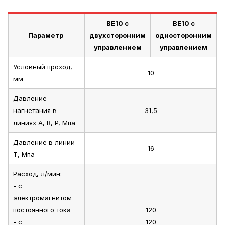
ВЕ10 с
ВЕ10 с
Параметр
двухсторонним
односторонним
управлением
управлением
Условный проход,
10
мм
Давление
нагнетания в
31,5
линиях A, B, P, Мпа
Давление в линии
16
T, Мпа
Расход, л/мин:
- с
электромагнитом
постоянного тока
120
- с
120