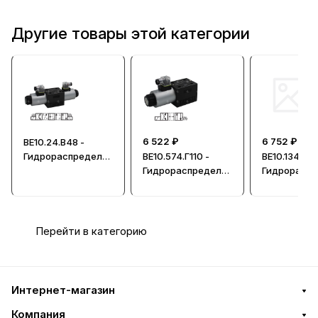
Другие товары этой категории
6 522 ₽
6 752 ₽
ВЕ10.24.В48 -
Гидрораспредели
ВЕ10.574.Г110 -
ВЕ10.134-А.Г
тель, Ду=10мм
Гидрораспредели
Гидрорасп
тель, Ду=10мм
тель, Ду=1
Перейти в категорию
Интернет-магазин
Компания