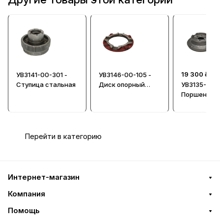
19 300 ₽
УВ3141-00-301 -
УВ3146-00-105 -
Ступица стальная
Диск опорный
УВ3135-00-1
(гайка)
Поршень
Перейти в категорию
Интернет-магазин
Компания
Помощь