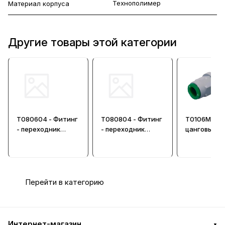
Технополимер
Материал корпуса
Другие товары этой категории
T080604 - Фитинг
T080804 - Фитинг
T0106M10 -
- переходник
- переходник
цанговый п
цанговый из
цанговый из
из технопо
технополимера
технополимера
Перейти в категорию
Интернет-магазин