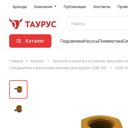
Бренды
Компания
Публикации
Контакты
Прай
Каталог
Гидравлика
Насосы
Пневматика
Си
Главная
Каталог
Запчасти и оснастка к станкам, прессам и 
Соединители и резьбовые вентили для трубки СОЖ 3/8"
СОЖ 3/