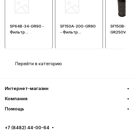
SP64B-34-GR90 -
SF150A-200-GR90
SF150B-200
Фильтр
- Фильтр
GR250V - Ф
всасывающий
всасывающий
всасывающ
Перейти в категорию
Интернет-магазин
Компания
Помощь
+7 (8482) 44-00-64