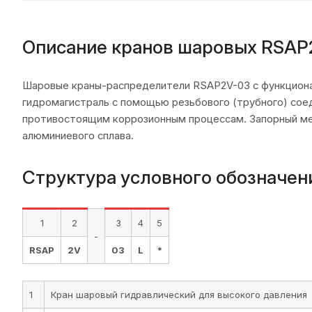
Описание кранов шаровых RSAP
Шаровые краны-распределители RSAP2V-03 с функционал
гидромагистраль с помощью резьбового (трубного) соед
противостоящим коррозионным процессам. Запорный мех
алюминиевого сплава.
Структура условного обозначен
1
2
3
4
5
-
RSAP
2V
03
L
*
1
Кран шаровый гидравлический для высокого давления