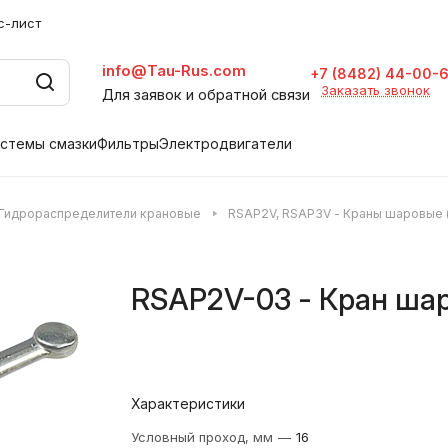
с-лист
info@Tau-Rus.com
+7 (8482) 44-00-
Заказать звонок
Для заявок и обратной связи
стемы смазки
Фильтры
Электродвигатели
Гидрораспределители крановые
RSAP2V, RSAP3V - Краны шаровые 
RSAP2V-03 - Кран ша
Характеристики
Условный проход, мм
—
16