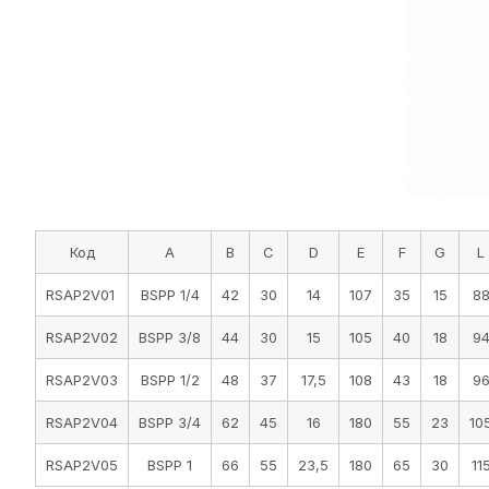
Код
А
B
С
D
Е
F
G
L
RSAP2V01
BSPP 1/4
42
30
14
107
35
15
8
RSAP2V02
BSPP 3/8
44
30
15
105
40
18
9
RSAP2V03
BSPP 1/2
48
37
17,5
108
43
18
9
RSAP2V04
BSPP 3/4
62
45
16
180
55
23
10
RSAP2V05
BSPP 1
66
55
23,5
180
65
30
11