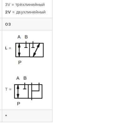
3V = трёхлинейный
2V
= двухлинейный
03
L
=
T =
*