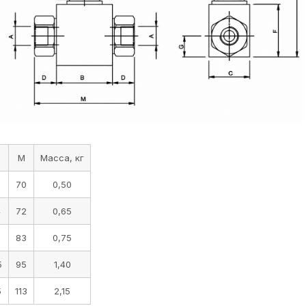
M
Масса, кг
8
70
0,50
4
72
0,65
6
83
0,75
5
95
1,40
5
113
2,15