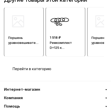
1 518 ₽
Поршень
Поршень
уравновешивателя
Ремкомплект
уравновеши
D=80
D=125 к
D=125
уравновешивател
ю
Перейти в категорию
Интернет-магазин
Компания
Помощь