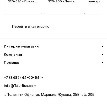
320х630 - Плита
320х800 - Плита
электромаг
электромагнитная
электромагнитная
мелкополюсная
мелкополюсная
Перейти в категорию
Интернет-магазин
Компания
Помощь
+7 (8482) 44-00-64
info@Tau-Rus.com
г. Тольятти Офис: ул. Маршала Жукова, 35Б, оф. 205