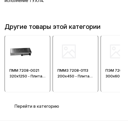
исполнение 1 УХЛ4.
Другие товары этой категории
ПММ 7208-0021
ПММ3 7208-0113
ПЭМ 7208-0
320х1250 - Плита
200х450 - Плита
300х600 - 
магнитная
магнитная
электромаг
мелкополюсная
мелкополюсная
мелкополю
Перейти в категорию