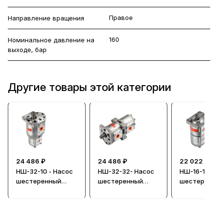
Правое
Направление вращения
160
Номинальное давление на
выходе, бар
Другие товары этой категории
24 486 ₽
24 486 ₽
22 022 ₽
НШ-32-10 - Насос
НШ-32-32- Насос
НШ-16-16- 
шестеренный
шестеренный
шестеренн
сдвоенный
сдвоенный
сдвоенный
гидравлический
гидравлический
гидравличе
(тандем), левое
(тандем)
(тандем)