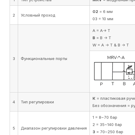
02
= 6 мм
2
Условный проход
03 = 10 мм
A = A-> T
B
= B -> T
W = A -> T & B -> T
3
Функциональные порты
К
= пластиковая руч
4
Тип регулировки
Без обозначения = р
1 = 8~70 бар
2 = 35~140 бар
5
Диапазон регулировки давления
3
= 70~250 бар