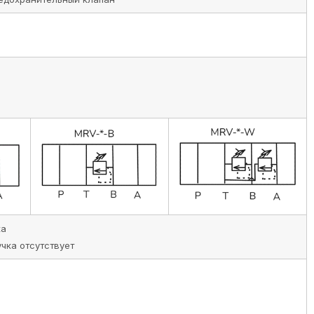
ка
учка отсутствует