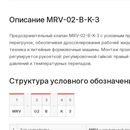
Описание MRV-02-B-K-3
Предохранительный клапан MRV-02-B-K-3 с условным пр
перегрузок, обеспечивая дросселирование рабочей жидк
техника и литейные формовочные машины. Монтаж произ
регулируется рукояткой: регулировочной гайкой: правый
давлений и температурных перепадов.
Структура условного обозначен
1
2
3
4
5
-
-
MRV
02
B
К
3
1
Тип устройства
MRV
= модульный пр