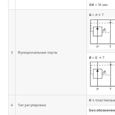
04
= 16 мм
A
= A-> T
3
Функциональные порты
B
= B -> T
К =
пластикова
4
Тип регулировки
Без обозначен