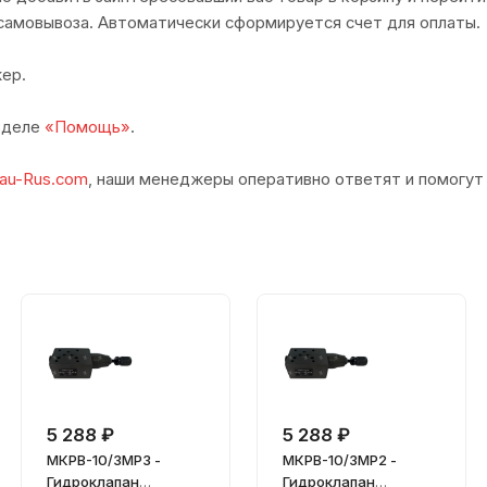
самовывоза. Автоматически сформируется счет для оплаты.
ер.
азделе
«Помощь»
.
au-Rus.com
, наши менеджеры оперативно ответят и помогут
5 288 ₽
5 288 ₽
МКРВ-10/3МР3 -
МКРВ-10/3МР2 -
Гидроклапан
Гидроклапан