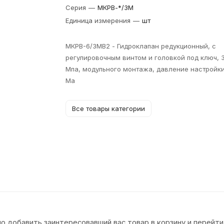
Серия
—
МКРВ-*/3М
Единица измерения
—
шт
МКРВ-6/3МВ2 - Гидроклапан редукционный, с
регулировочным винтом и головкой под ключ, 
Мпа, модульного монтажа, давление настройки
Ма
Все товары категории
о добавить заинтересовавший вас товар в корзину и перейти