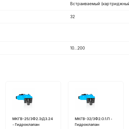
Встраиваемый (картриджны
32
10…200
МКГВ-25/3Ф2.ЭД3.24
МКГВ-32/3Ф2.О.1.П -
- Гидроклапан
Гидроклапан