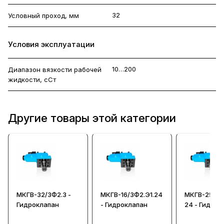
32
Условный проход, мм
Условия эксплуатации
10…200
Диапазон вязкости рабочей
жидкости, сСт
Другие товары этой категории
МКГВ-32/3Ф2.3 -
МКГВ-16/3Ф2.Э1.24
МКГВ-25/3Ф
Гидроклапан
- Гидроклапан
24 - Гидрок