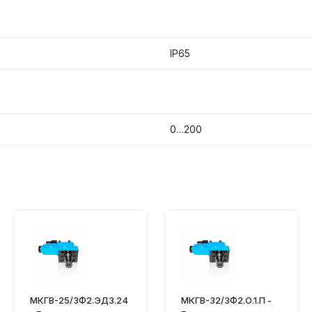
IP65
0…200
МКГВ-25/3Ф2.ЭД3.24
МКГВ-32/3Ф2.О.1.П -