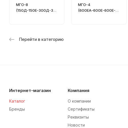
МГО-8
МГО-4
(150Д-150Е-300Д-30
(600ЕА-600Е-600Е-6
0Е-450Д-450Е-600Д
00Е) - Питатель
-600Е) - Питатель
последовательный
последовательный
Перейти в категорию
Интернет-магазин
Компания
Каталог
О компании
Бренды
Сертификаты
Реквизиты
Новости