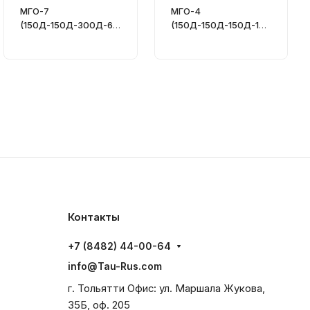
МГО-7
МГО-4
(150Д-150Д-300Д-60
(150Д-150Д-150Д-150
0Д-150Е-600Д-150Д)
Д) - Питатель
- Питатель
последовательный
последовательный
Контакты
+7 (8482) 44-00-64
info@Tau-Rus.com
г. Тольятти Офис: ул. Маршала Жукова,
35Б, оф. 205