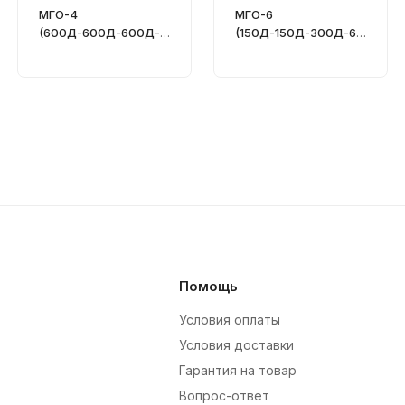
МГО-4
МГО-6
(600Д-600Д-600Д-6
(150Д-150Д-300Д-60
00Д) - Питатель
0Д-150Е-600Д) -
последовательный
Питатель
последовательный
Помощь
Условия оплаты
Условия доставки
Гарантия на товар
Вопрос-ответ