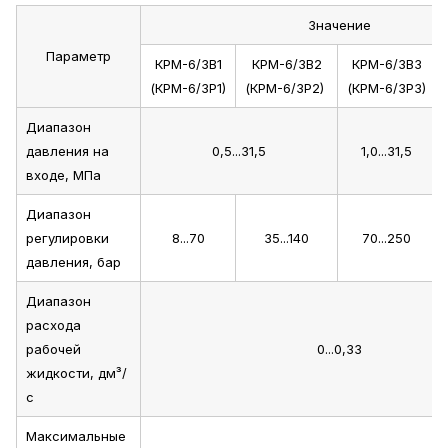
Значение
Параметр
КРМ-6/3В1
КРМ-6/3В2
КРМ-6/3В3
(КРМ-6/3Р1)
(КРМ-6/3Р2)
(КРМ-6/3Р3)
Диапазон
давления на
0,5...31,5
1,0...31,5
входе, МПа
Диапазон
регулировки
8...70
35...140
70...250
давления, бар
Диапазон
расхода
рабочей
0...0,33
жидкости, дм³/
с
Максимальные