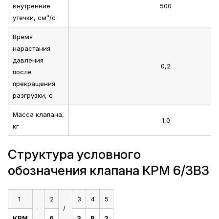
внутренние
500
утечки, см³/с
Время
нарастания
давления
0,2
после
прекращения
разгрузки, с
Масса клапана,
1,0
кг
Структура условного
обозначения клапана КРМ 6/3В3
1
2
3
4
5
-
/
КРМ
6
3
В
3