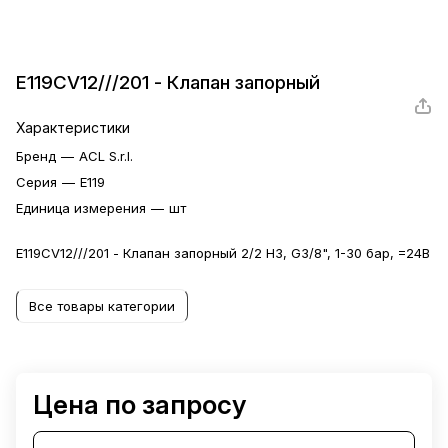
E119CV12///201 - Клапан запорный
Характеристики
Бренд
—
ACL S.r.l.
Серия
—
E119
Единица измерения
—
шт
E119CV12///201 - Клапан запорный 2/2 НЗ, G3/8", 1-30 бар, =24В
Все товары категории
Цена по запросу