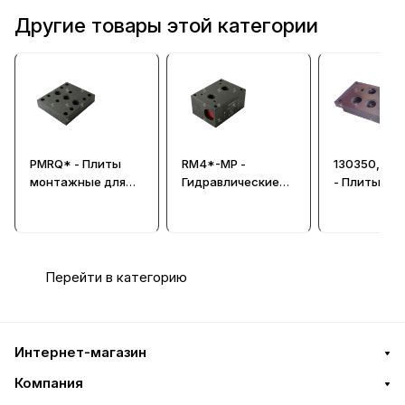
Другие товары этой категории
PMRQ* - Плиты
RM4*-MP -
130350, Р20
монтажные для
Гидравлические
- Плиты
клапанов CETOP
монтажные плиты
монтажные
R06, R08 и R10
для клапанов
гидравличе
(Ду=10, 20 и 32 мм)
Ду=10 мм
CETOP 07, 0
(Ду=16, 20 и
Перейти в категорию
Интернет-магазин
Компания