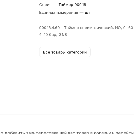
Серия
—
Таймер 900.18
Единица измерения
—
шт
900.18.4.60 - Таймер пневматический, НО, 0...60
4...10 бар, G1/8
Все товары категории
о добавить заинтересовавший вас товар в корзину и перейти