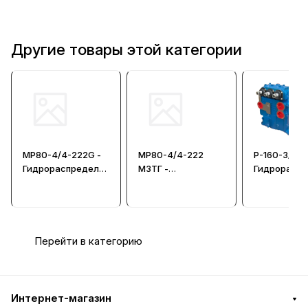
Другие товары этой категории
МР80-4/4-222G -
МР80-4/4-222
Р-160-3/1-2
Гидрораспредели
МЗТГ -
Гидрорасп
тель
Гидрораспредели
тель крано
тель
Перейти в категорию
Интернет-магазин