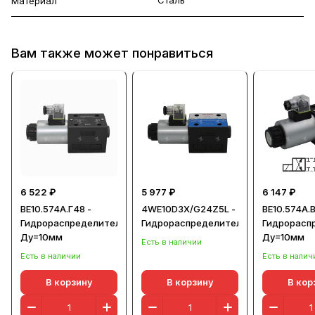
Материал
Вам также может понравиться
6 522 ₽
5 977 ₽
6 147 ₽
ВЕ10.574А.Г48 -
4WE10D3X/G24Z5L -
ВЕ10.574А.В
Гидрораспределитель,
Гидрораспределитель
Гидрорасп
Ду=10мм
Ду=10мм
Есть в наличии
Есть в наличии
Есть в налич
В корзину
В корзину
В кор