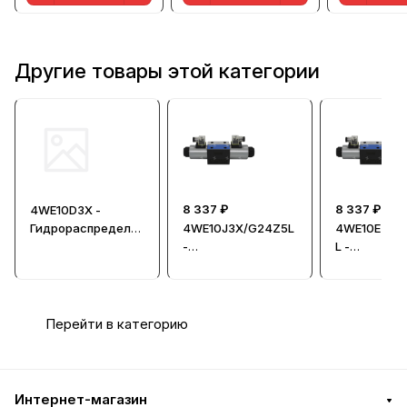
Другие товары этой категории
8 337 ₽
8 337 ₽
4WE10D3X -
Гидрораспредели
4WE10J3X/G24Z5L
4WE10E3X/
тель без катушки
-
L -
Гидрораспредели
Гидрорасп
тель
тель
Перейти в категорию
Интернет-магазин