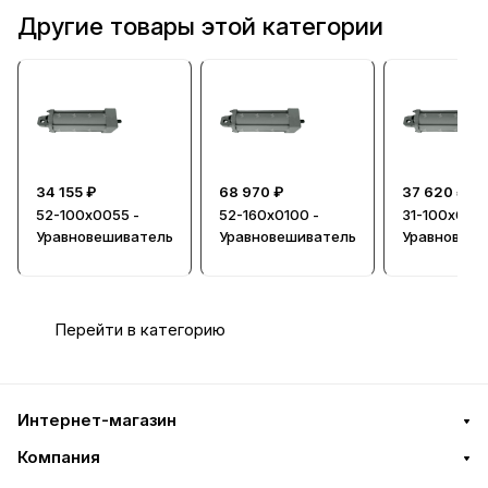
Другие товары этой категории
34 155 ₽
68 970 ₽
37 620 ₽
52-100х0055 -
52-160х0100 -
31-100х0300
Уравновешиватель
Уравновешиватель
Уравновеши
Перейти в категорию
Интернет-магазин
Компания