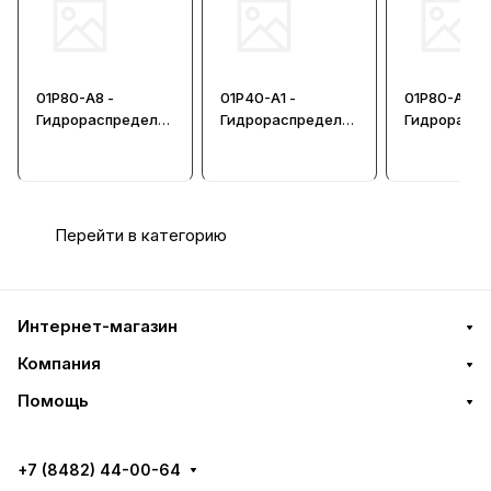
01P80-А8 -
01P40-А1 -
01P80-А1 -
Гидрораспредели
Гидрораспредели
Гидрорасп
тель
тель
тель
Перейти в категорию
Интернет-магазин
Компания
Помощь
+7 (8482) 44-00-64