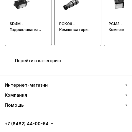
SD4M -
PCK06 -
PCM3 -
Гидроклапаны
Компенсаторы
Компенсат
последовательнос
давления
давления C
ти CETOP 05,
03, Ду=6 м
Ду=10 мм
Перейти в категорию
Интернет-магазин
Компания
Помощь
+7 (8482) 44-00-64