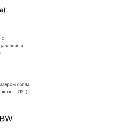
а)
 с
давления и
н
змером сопла
азе ..R12..).
DBW