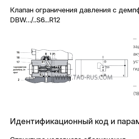
Клапан ограничения давления с демп
DBW…/..S6...R12
за
ак
ус
ги
(1
Идентификационный код и пара