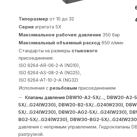
Типоразмер
от 10 до 32
Серия
агрегата 5X
Максимальное рабочее давление
350 бар
Максимальный объемный расход
650 л/мин
Стандарты на размеры
стыкового
присоединения:
ISO 6264-AR-06-2-A (NG10),
ISO 6264-AS-08-2-A (NG25),
ISO 6264-AT-10-2–A (NG32)
Исполнения с
резьбовым
присоединением
Клапаны давления
DBW10-A2-5X/..., DBW20-A2-5
5X/...G24(W230), DBW20-B2-5X/...G24(W230), DBW
5X/...G24(W230), DBW20-AG2-5X/...G24(W230), D
BG2-5X/...G24(W230), DBW30-BG2-5X/...G24(W230
давления с непрямым управлением. Гидроклапаны DB
разгрузкой.