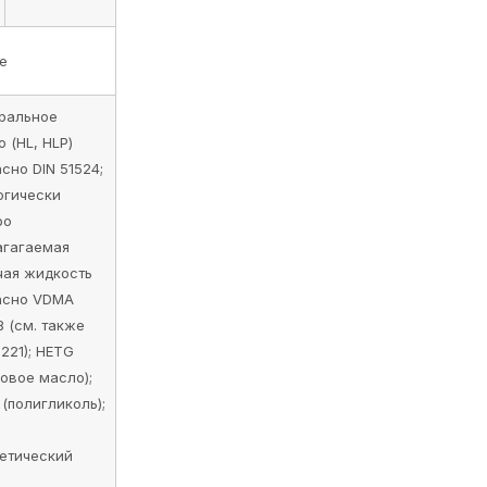
е
ральное
 (HL, HLP)
сно DIN 51524;
огически
ро
агагаемая
чая жидкость
асно VDMA
 (см. также
221); HETG
овое масло);
(полигликоль);
тетический
)