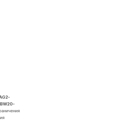
AG2-
 DBW20-
раничения
ия