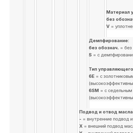
Материал 
без обозна
V
= уплотне
Демпфирование
:
без обознач.
= без
S
= с демпфировани
Тип управляющего
6E
= с золотниковы
(высокоэффективны
6SM
= с седельным
(высокоэффективны
Подвод и отвод масла
-
= внутренние подвод и
X
= внешний подвод масл