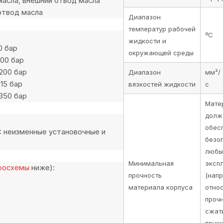
асла, внешний отвод масла
отвод масла
Диапазон
температур рабочей
ºС
жидкости и
0 бар
окружающей среды
100 бар
200 бар
Диапазон
мм²/
15 бар
вязкостей жидкости
с
350 бар
Мате
долж
обес
9: неизменные установочные и
безо
любы
Минимальная
эксп
росхемы
ниже):
прочность
(нап
материала корпуса
отно
проч
сжат