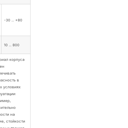
-30 ... +80
10 ... 800
риал корпуса
ен
печивать
пасность в
х условиях
луатации
ример,
сительно
ности на
ие, стойкости