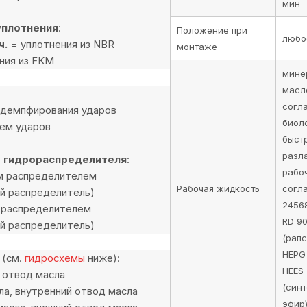
мин
уплотнения
:
Положение при
любо
ч.
= уплотнения из NBR
монтаже
ния из FKM
мине
масло
согла
 демпфирования ударов
биол
ем ударов
быст
разл
 гидрораспределителя
:
рабо
м распределителем
Рабочая жидкость
согл
й распределитель)
24568
 распределителем
RD 90
й распределитель)
(рапс
HEPG 
(см.
гидросхемы
ниже):
HEES
 отвод масла
(син
а, внутренний отвод масла
эфир