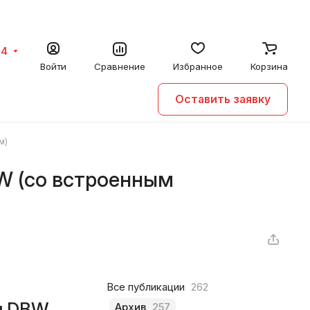
64
Войти
Сравнение
Избранное
Корзина
Оставить заявку
м)
W (со встроенным
Все публикации
262
я DBW
Архив
257