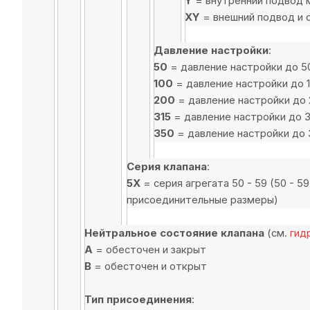
Y
= внутренний подвод м
XY
= внешний подвод и 
Давление настройки
:
50
= давление настройки до 5
100
= давление настройки до 
200
= давление настройки до 
315
= давление настройки до 3
350
= давление настройки до 
Серия клапана
:
5X
= серия агрегата 50 - 59 (50 - 5
присоединительные размеры)
Нейтральное состояние клапана
(см.
гид
A
= обесточен и закрыт
B
= обесточен и открыт
Тип присоединения
: