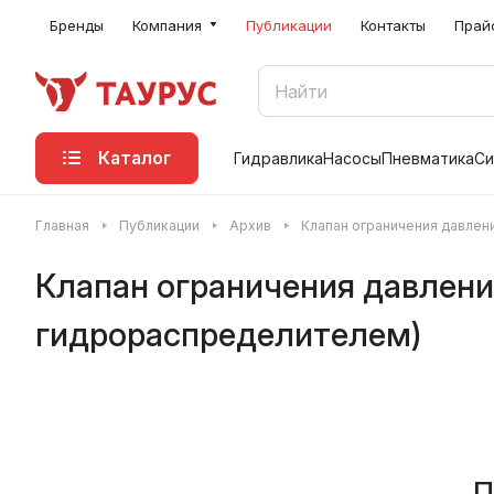
Бренды
Компания
Публикации
Контакты
Прай
Каталог
Гидравлика
Насосы
Пневматика
Си
Главная
Публикации
Архив
Клапан ограничения давлен
Клапан ограничения давлен
гидрораспределителем)
П