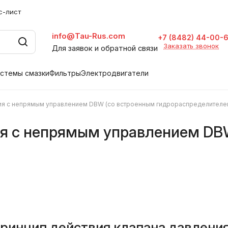
с-лист
info@Tau-Rus.com
+7 (8482) 44-00-
Заказать звонок
Для заявок и обратной связи
стемы смазки
Фильтры
Электродвигатели
ия с непрямым управлением DBW (со встроенным гидрораспределителе
ия с непрямым управлением DB
ринцип действия клапана давлени