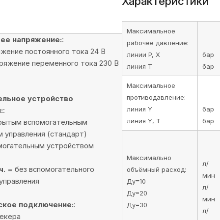
Характеристики
Максимальное
ее напряжение:
:
рабочее давление:
жение постоянного тока 24 В
линии P, X
бар
ряжение переменного тока 230 В
линия T
бар
Максимальное
противодавление:
ельное устройство
линия Y
бар
:
:
линия Y, T
бар
рытым вспомогательным
 управления (стандарт)
могательным устройством
Максимально
л/
ч.
= без вспомогательного
объёмный расход:
мин
управления
Ду=10
л/
Ду=20
мин
ское подключение:
:
Ду=30
л/
екера