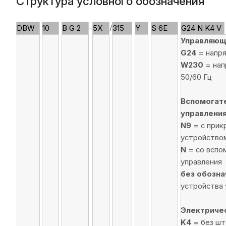
Структура условного обозначения
-
/
DBW
10
B G 2
5X
315
Y
S 6E
G24 N K4 V
Управляющ
G24
= напря
W230
= нап
50/60 Гц
Вспомогат
управления
N9
= с прик
устройством
N
= со вспо
управления
без обозна
устройства 
Электриче
K4
= без шт