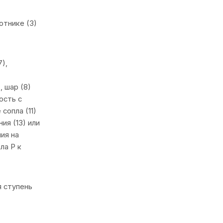
отнике (3)
),
, шар (8)
ость с
сопла (11)
ия (13) или
ния на
ла Р к
я ступень