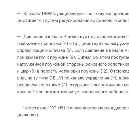
Клапаны DBW функционируют по тому же принцип
достигается путем регулирования встроенного золот
Давление в канале Р действует на основной золотн
снабженных соплами (4) и (5), действует на нагруже
управляющего клапана (2). Если давление в канале Р
прижимается к пружине (9). Сигнал об этом поступает
нагруженной пружиной стороны основного золотника (
и шар (8) в полость установки пружины (12). Отсюжи
внешне (у типа DB…Y) по каналу управления (14) в бак
основном золотнике (3), открывается соединение ме
каналу Т при поддержании установленного рабочего 
Через канал "Х" (15) с клапана ограничения давле
давления).