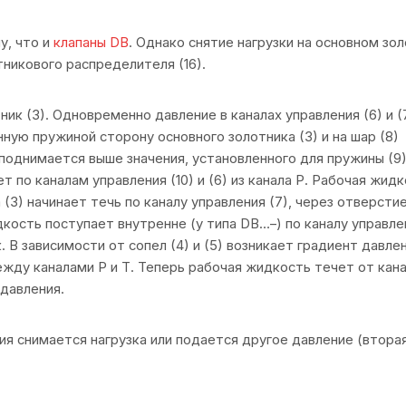
у, что и
клапаны DB
. Однако снятие нагрузки на основном зол
никового распределителя (16).
ик (3). Одновременно давление в каналах управления (6) и (7
нную пружиной сторону основного золотника (3) и на шар (8)
 поднимается выше значения, установленного для пружины (9)
 по каналам управления (10) и (6) из канала Р. Рабочая жидк
3) начинает течь по каналу управления (7), через отверстие 
дкость поступает внутренне (у типа DB…–) по каналу управлен
. В зависимости от сопел (4) и (5) возникает градиент давле
жду каналами Р и Т. Теперь рабочая жидкость течет от кана
давления.
ния снимается нагрузка или подается другое давление (втора