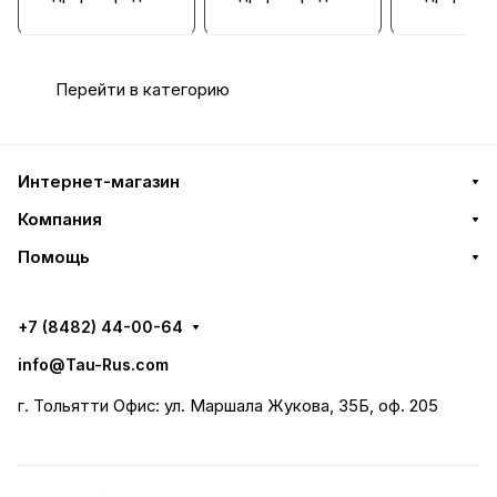
тель на плите В10-
тель на плите В10-
тель на пли
7312
7312
7312
Перейти в категорию
Интернет-магазин
Компания
Помощь
+7 (8482) 44-00-64
info@Tau-Rus.com
г. Тольятти Офис: ул. Маршала Жукова, 35Б, оф. 205