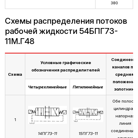
380
Схемы распределения потоков
рабочей жидкости 54БПГ73-
11М.Г48
Соединени
Условные графические
каналов пр
обозначения распределителей
Схема
среднем
положении
Четырехлинейные
Пятилинейные
золотника
Обе полости
цилиндра и
напорная
1
линия
соединены с
14ПГ73-11
15ПГ73-11