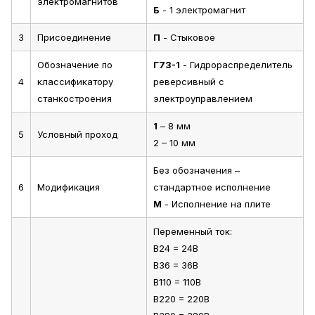
электромагнитов
Б
- 1 электромагнит
3
Присоединение
П
- Стыковое
Обозначение по
Г73-1
- Гидрораспределитель
4
классификатору
реверсивный с
станкостроения
электроуправлением
1
– 8 мм
5
Условный проход
2 – 10 мм
Без обозначения –
6
Модификация
стандартное исполнение
М
- Исполнение на плите
Переменный ток:
В24 = 24В
В36 = 36В
В110 = 110В
В220 = 220В