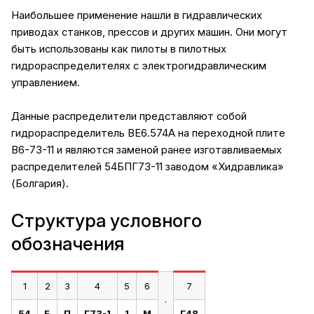
Наибольшее применение нашли в гидравлических
приводах станков, прессов и других машин. Они могут
быть использованы как пилоты в пилотных
гидрораспределителях с электрогидравлическим
управлением.
Данные распределители представляют собой
гидрораспределитель ВЕ6.574А на переходной плите
В6-73-11 и являются заменой ранее изготавливаемых
распределителей 54БПГ73-11 заводом «Хидравлика»
(Болгария).
Структура условного
обозначения
1
2
3
4
5
6
7
.
54
Б
П
Г73-1
1
М
Г48