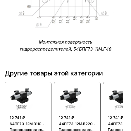
Монтажная поверхность
гидрораспределителей, 54БПГ73-11М.Г48
Другие товары этой категории
12 741 ₽
12 741 ₽
12 741 ₽
64ПГ73-12М.В110 -
44ПГ73-12М.В220 -
44ПГ73-12М
Гидрораспредели
Гидрораспредели
Гидрорасп