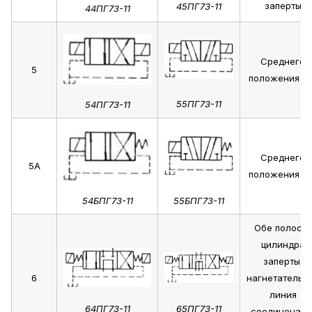
заперты
45ПГ73-11
44ПГ73-11
Среднего
5
положения не
55ПГ73-11
54ПГ73-11
Среднего
5А
положения не
54БПГ73-11
55БПГ73-11
Обе полости
цилиндра
заперты,
6
нагнетательн
линия
64ПГ73-11
65ПГ73-11
соединена с