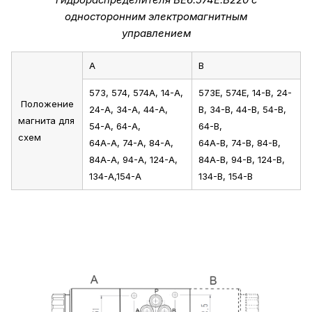
односторонним электромагнитным
управлением
А
В
573, 574, 574А, 14-А,
573Е, 574Е, 14-В, 24-
Положение
24-А, 34-А, 44-А,
В, 34-В, 44-В, 54-В,
магнита для
54-А, 64-А,
64-В,
схем
64А-А, 74-А, 84-А,
64А-В, 74-В, 84-В,
84А-А, 94-А, 124-А,
84А-В, 94-В, 124-В,
134-А,154-А
134-В, 154-В