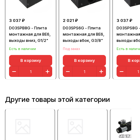
3 037 ₽
2 021 ₽
3 037 ₽
D03SPB8G - Плита
D03SPS6G - Плита
D03SPS8G 
монтажная для ВЕ6,
монтажная для ВЕ6,
монтажная 
выходы вниз, G1/2"
выходы вбок, G3/8"
выходы вбо
Есть в наличии
Под заказ
Есть в налич
В корзину
В корзину
В кор
Другие товары этой категории