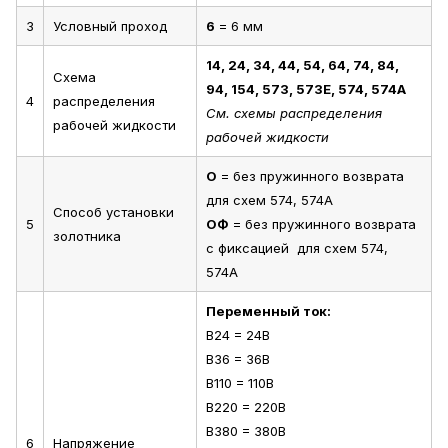
3
Условный проход
6
= 6 мм
14, 24, 34, 44, 54, 64, 74, 84,
Схема
94, 154, 573, 573Е, 574, 574А
4
распределения
См. схемы распределения
рабочей жидкости
рабочей жидкости
О
= без пружинного возврата
для схем 574, 574А
Способ установки
5
ОФ
= без пружинного возврата
золотника
с фиксацией для схем 574,
574А
Переменный ток:
В24 = 24В
В36 = 36В
В110 = 110В
В220 = 220В
В380 = 380В
6
Напряжение