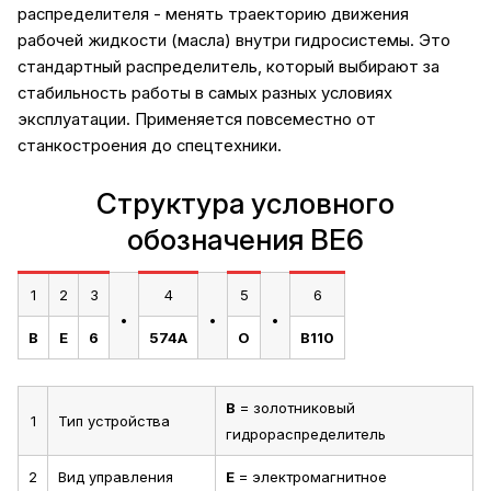
распределителя - менять траекторию движения
рабочей жидкости (масла) внутри гидросистемы. Это
стандартный распределитель, который выбирают за
стабильность работы в самых разных условиях
эксплуатации. Применяется повсеместно от
станкостроения до спецтехники.
Структура условного
обозначения ВЕ6
1
2
3
4
5
6
.
.
.
В
Е
6
574А
О
В110
В
= золотниковый
1
Тип устройства
гидрораспределитель
2
Вид управления
Е
= электромагнитное