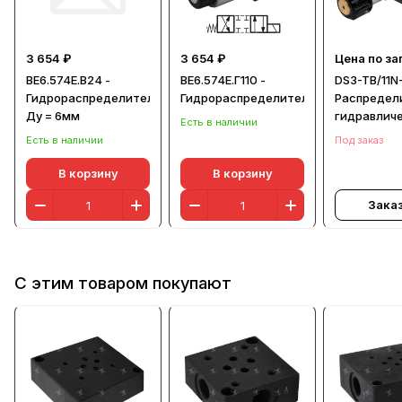
3 654 ₽
3 654 ₽
Цена по за
ВЕ6.574Е.В24 -
ВЕ6.574Е.Г110 -
DS3-TB/11N
Гидрораспределитель,
Гидрораспределитель
Распредел
Ду = 6мм
гидравлич
Есть в наличии
CETOP 03
Есть в наличии
Под заказ
В корзину
В корзину
Зака
С этим товаром покупают