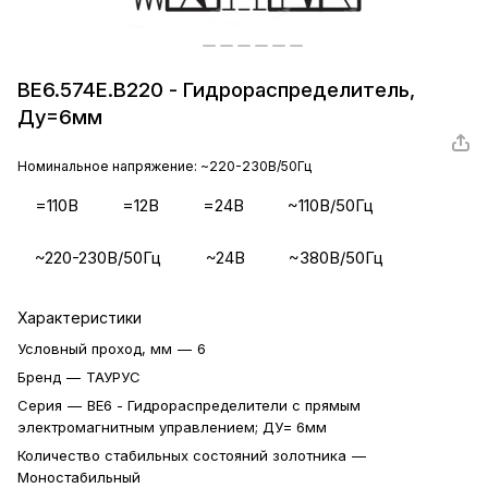
ВЕ6.574Е.В220 - Гидрораспределитель,
Ду=6мм
Номинальное напряжение:
~220-230В/50Гц
=110В
=12В
=24В
~110В/50Гц
~220-230В/50Гц
~24В
~380В/50Гц
Характеристики
Условный проход, мм
—
6
Бренд
—
ТАУРУС
Серия
—
ВЕ6 - Гидрораспределители с прямым
электромагнитным управлением; ДУ= 6мм
Количество стабильных состояний золотника
—
Моностабильный