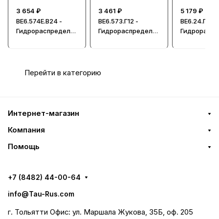
3 654 ₽
3 461 ₽
5 179 ₽
ВЕ6.574Е.В24 -
ВЕ6.573.Г12 -
ВЕ6.24.Г48 -
Гидрораспредели
Гидрораспредели
Гидрорасп
тель, Ду = 6мм
тель, Ду=6мм
тель, Ду=6
Перейти в категорию
Интернет-магазин
Компания
Помощь
+7 (8482) 44-00-64
info@Tau-Rus.com
г. Тольятти Офис: ул. Маршала Жукова, 35Б, оф. 205