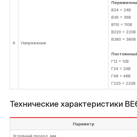
Переменный
В24 = 24В
В36 = 36В
В110 = 110В
В220 = 220В
В380 = 380В
6
Напряжение
Постоянный
Г12 = 12В
Г24 = 24В
Г48 = 48В
Г220 = 220В
Технические характеристики ВЕ
Параметр
Условный проход, мм