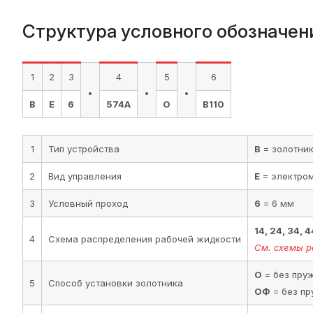
Структура условного обозначен
1
2
3
4
5
6
.
.
.
В
Е
6
574А
О
В110
1
Тип устройства
В
= золотни
2
Вид управления
Е
= электро
3
Условный проход
6
= 6 мм
14, 24, 34, 
4
Схема распределения рабочей жидкости
См. схемы р
О
= без пруж
5
Способ установки золотника
ОФ
= без пр