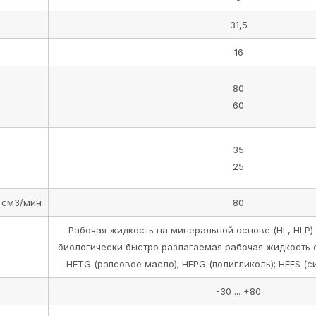
31,5
16
80
60
35
25
 см3/мин
80
Рабочая жидкость на минеральной основе (HL, HLP) 
биологически быстро разлагаемая рабочая жидкость 
HETG (рапсовое масло); HEPG (полигликоль); HEES (с
-30 ... +80