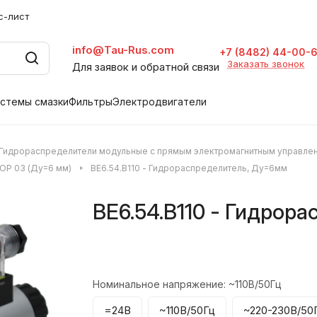
с-лист
info@Tau-Rus.com
+7 (8482) 44-00-
Заказать звонок
Для заявок и обратной связи
стемы смазки
Фильтры
Электродвигатели
Гидрораспределители модульные с прямым электромагнитным управле
OP 03 (Ду=6 мм)
ВЕ6.54.В110 - Гидрораспределитель, Ду=6мм
ВЕ6.54.В110 - Гидрор
Номинальное напряжение:
~110В/50Гц
=24В
~110В/50Гц
~220-230В/50