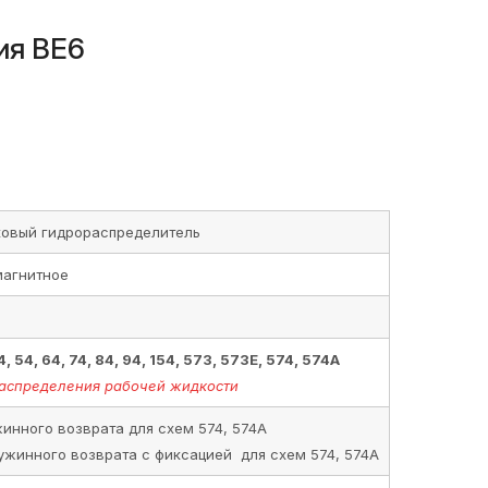
ия ВЕ6
ковый гидрораспределитель
магнитное
44, 54, 64, 74, 84, 94, 154, 573, 573Е, 574, 574А
аспределения рабочей жидкости
инного возврата для схем 574, 574А
ужинного возврата с фиксацией для схем 574, 574А