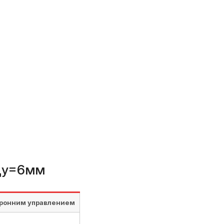
 Ду=6мм
оронним управлением