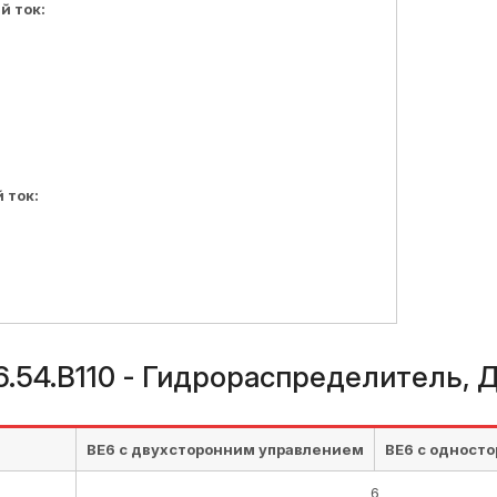
 ток:
 ток:
6.54.В110 - Гидрораспределитель,
ВЕ6 с двухсторонним управлением
ВЕ6 с одност
6