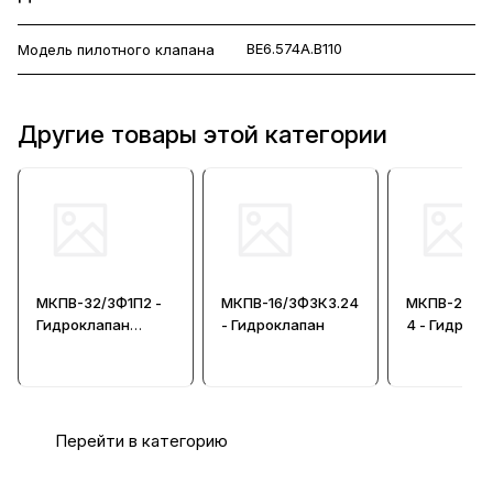
ВЕ6.574А.В110
Модель пилотного клапана
Другие товары этой категории
МКПВ-32/3Ф1П2 -
МКПВ-16/3Ф3К3.24
МКПВ-25/3Ф
Гидроклапан
- Гидроклапан
4 - Гидрокл
предохранительн
ый
Перейти в категорию